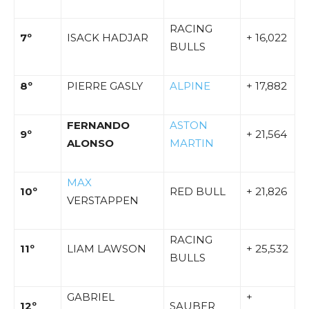
RACING
7º
ISACK HADJAR
+ 16,022
BULLS
8º
PIERRE GASLY
ALPINE
+ 17,882
FERNANDO
ASTON
9º
+ 21,564
ALONSO
MARTIN
MAX
10º
RED BULL
+ 21,826
VERSTAPPEN
RACING
11º
LIAM LAWSON
+ 25,532
BULLS
GABRIEL
+
12º
SAUBER