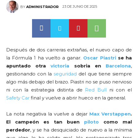
23 DE JUNIO DE 2025
BY
ADMINISTRADOR
Después de dos carreras extrañas, el nuevo capo de
la Fórmula 1 ha vuelto a ganar.
Oscar Piastri
se ha
apuntado otra
victoria
sobria en
Barcelona
,
gestionando con la
seguridad
del que tiene siempre
algo más debajo del brazo. Piastri no se puso nervioso
ni con la estrategia distinta de
Red Bull
ni con el
Safety Car
final y vuelve a abrir hueco en la general.
La nota negativa la vuelve a dejar
Max Verstappen
.
El campeón es tan buen
piloto
como mal
perdedor
, y se ha desquiciado de nuevo a la mínima
que algo le ha salido mal. Ha protagonizado tres