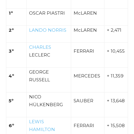
1º
OSCAR PIASTRI
McLAREN
2º
LANDO NORRIS
McLAREN
+ 2,471
CHARLES
3º
FERRARI
+ 10,455
LECLERC
GEORGE
4º
MERCEDES
+ 11,359
RUSSELL
NICO
5º
SAUBER
+ 13,648
HÜLKENBERG
LEWIS
6º
FERRARI
+ 15,508
HAMILTON