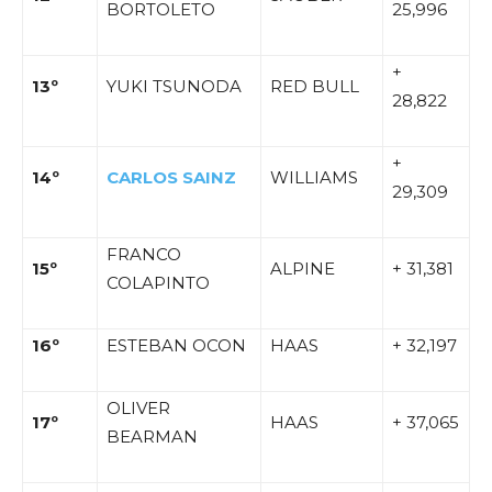
BORTOLETO
25,996
+
13º
YUKI TSUNODA
RED BULL
28,822
+
14º
CARLOS
SAINZ
WILLIAMS
29,309
FRANCO
15º
ALPINE
+ 31,381
COLAPINTO
16º
ESTEBAN OCON
HAAS
+ 32,197
OLIVER
17º
HAAS
+ 37,065
BEARMAN