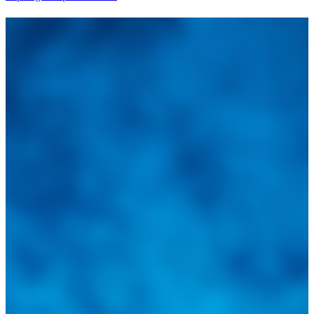
Integramos a todos los actores del sector automotriz para brindarles
una herramienta de consulta y búsqueda que le permita solucionar
sus inquietudes. Guiarepuestos.com, será su portal automotriz y su
mejor aliado para informarle sobre las novedades automotrices
locales, nacionales e internacionales.
Tweets de @guiarepuestos