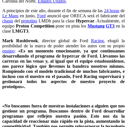
Carolina del Norte,
Estados Unidos
.
A principios de este año, durante el fin de semana de las
24 horas
de
Le Mans
en junio,
Ford
anunció que ORECA será el fabricante del
chasis
del
prototipo
LMDh para la clase
Hypercar
. Actualmente, el
equipo
Proton Competition
pone en pista los
Mustang
GT3
en la
clase
LMGT3
.
Mark Rushbrook
, director global de Ford
Racing
, elogió la
posibilidad de la marca de poder atender los autos con su propio
equipo
:
«Es un momento emocionante, ya que continuamos
desarrollando el programa de hypercar de Ford. Llevamos las
carreras en las venas y, al igual que el equipo estadounidense,
nos parece lógico que llevemos la bandera nosotros mismos.
Rompiendo con el modelo tradicional de muchos fabricantes, e
incluso con el nuestro en el pasado, Ford Racing supervisará y
gestionará todos los aspectos de nuestro proyecto de
prototipos».
«No buscamos fuera de nuestras instalaciones a alguien que nos
gestione un programa. Buscamos dentro de Ford desarrollar
programas que reflejen nuestra pasión. Esto nos da la
capacidad de reaccionar más rápido en la pista, aumentando la
competitividad. También nos permite reincorporar la tecnología