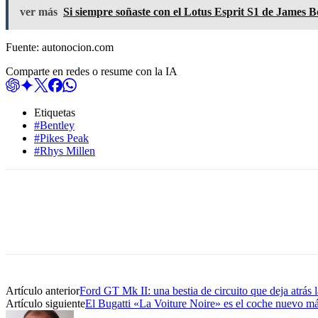
ver más
Si siempre soñaste con el Lotus Esprit S1 de James 
Fuente: autonocion.com
Comparte en redes o resume con la IA
Etiquetas
#Bentley
#Pikes Peak
#Rhys Millen
Artículo anterior
Ford GT Mk II: una bestia de circuito que deja atrás
Artículo siguiente
El Bugatti «La Voiture Noire» es el coche nuevo m