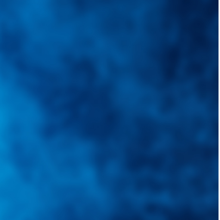
quietudes. Guiarepuestos.com, será su portal automotriz y su mejor