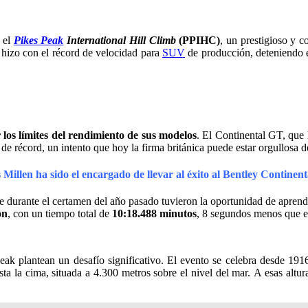
n el
Pikes Peak
International Hill Climb
(PPIHC)
, un prestigioso y 
hizo con el récord de velocidad para
SUV
de producción, deteniendo el
 los límites del rendimiento de sus modelos
. El Continental GT, qu
 de récord, un intento que hoy la firma británica puede estar orgullosa 
 Millen ha sido el encargado de llevar al éxito al Bentley Contine
 durante el certamen del año pasado tuvieron la oportunidad de aprend
ón
, con un tiempo total de
10:18.488 minutos
, 8 segundos menos que e
eak plantean un desafío significativo. El evento se celebra desde 19
asta la cima, situada a 4.300 metros sobre el nivel del mar. A esas altu