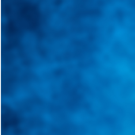
Integramos a todos los actores del sector automotriz para brindarles 
aliado para informarle sobre las novedades automotrices locales, nacio
Tweets de @guiarepuestos