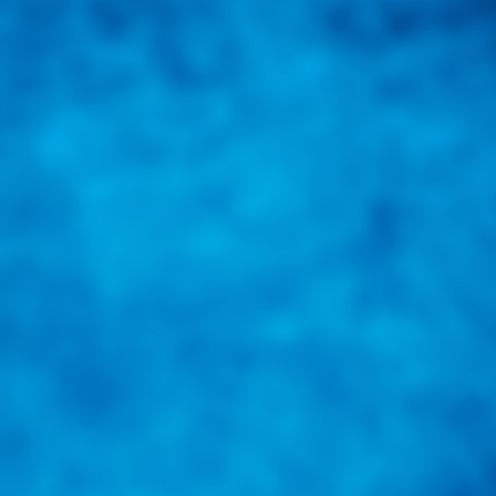
s una herramienta de consulta y búsqueda que le permita solucionar s
s, nacionales e internacionales.