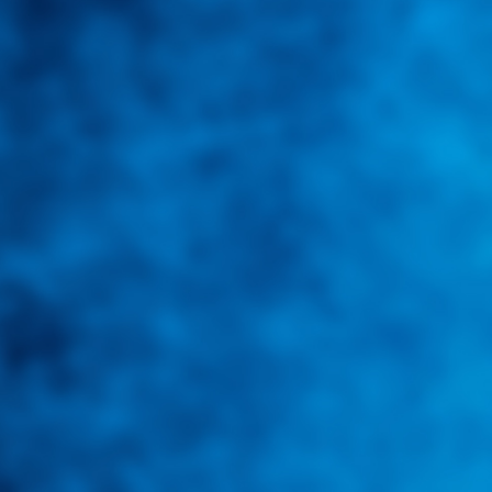
Integramos a todos los actores del sector automotriz para brindarle
mejor aliado para informarle sobre las novedades automotrices locale
Tweets de @guiarepuestos