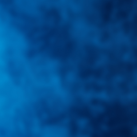
us inquietudes. Guiarepuestos.com, será su portal automotriz y su