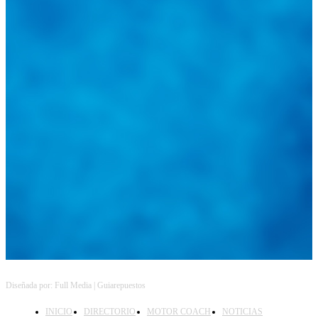
@
guiarepuestos
Feed not available
Feed not available
Feed not available
Feed not available
Feed not available
Feed not available
Feed not available
Feed not available
Feed not available
Follow on Instagram
Diseñada por: Full Media | Guiarepuestos
INICIO
DIRECTORIO
MOTOR COACH
NOTICIAS