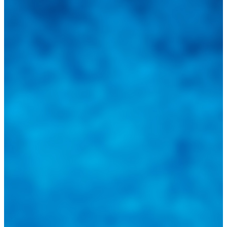
sus inquietudes. Guiarepuestos.com, será su portal automotriz y su
mejor aliado para informarle sobre las novedades automotrices
locales, nacionales e internacionales.
Tweets de @guiarepuestos