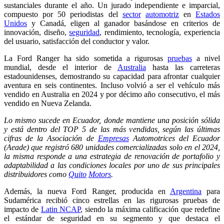
sustanciales durante el año. Un jurado independiente e imparcial,
compuesto por 50 periodistas del
sector
automotriz
en
Estados
Unidos
y Canadá, eligen al ganador basándose en criterios de
innovación, diseño,
seguridad
, rendimiento, tecnología, experiencia
del usuario, satisfacción del conductor y valor.
La Ford Ranger ha sido sometida a rigurosas
pruebas
a nivel
mundial, desde el interior de
Australia
hasta las carreteras
estadounidenses, demostrando su capacidad para afrontar cualquier
aventura en seis continentes. Incluso volvió a ser el vehículo más
vendido en Australia en 2024 y por décimo año consecutivo, el más
vendido en Nueva Zelanda.
Lo mismo sucede en Ecuador, donde mantiene una posición sólida
y está dentro del TOP 5 de las más vendidas, según las últimas
cifras de la Asociación de
Empresas
Automotrices del Ecuador
(Aeade) que registró 680 unidades comercializadas solo en el 2024,
la misma responde a una estrategia de renovación de portafolio y
adaptabilidad a las condiciones locales por uno de sus principales
distribuidores como
Quito
Motors
.
Además, la nueva Ford Ranger, producida en
Argentina
para
Sudamérica recibió cinco estrellas en las rigurosas pruebas de
impacto de
Latin NCAP
, siendo la máxima calificación que redefine
el estándar de seguridad en su segmento y que destaca el