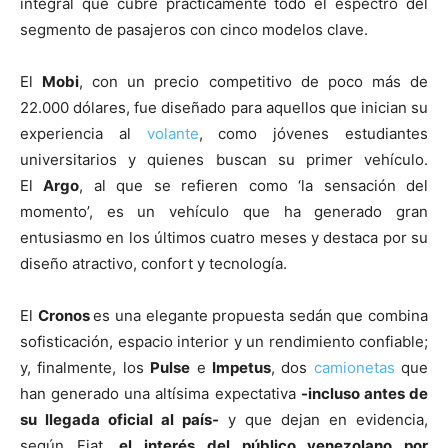
integral que cubre prácticamente todo el espectro del
segmento de pasajeros con cinco modelos clave.
El
Mobi
, con un precio competitivo de poco más de
22.000 dólares, fue diseñado para aquellos que inician su
experiencia al
volante
, como jóvenes estudiantes
universitarios y quienes buscan su primer vehículo.
El
Argo
, al que se refieren como ‘la sensación del
momento’, es un vehículo que ha generado gran
entusiasmo en los últimos cuatro meses y destaca por su
diseño atractivo, confort y tecnología.
El
Cronos
es una elegante propuesta sedán que combina
sofisticación, espacio interior y un rendimiento confiable;
y, finalmente, los
Pulse
e
Impetus
, dos
camionetas
que
han generado una altísima expectativa
-incluso antes de
su llegada oficial al país-
y que dejan en evidencia,
según Fiat,
el interés del público venezolano por