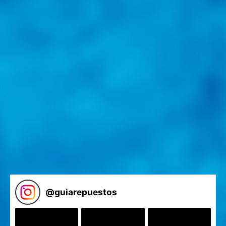
@
guiarepuestos