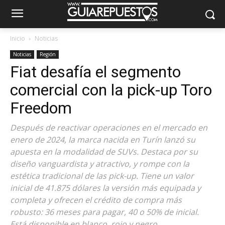
Inicio
Noticias
Noticias
Región
Fiat desafía el segmento
comercial con la pick-up Toro
Freedom
Después de reactivar operaciones en el mercado en
enero de 2024, la marca nacida en Turín lanzó su
apuesta en la modalidad de SUVs. Destaca por su
diseño vanguardista y atractivo, y rompe con la
estética tradicional de las pick-up. Tiene un valor
inicial de 41.875 dólares la versión más equipada y
completa y ofrecen el crédito de compra más
robusto: 36 meses para pagar, 40 o 50% de inicial.
Está disponible en blanco, rojo y negro