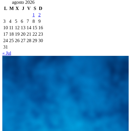
agosto 2026
L
M
X
J
V
S
D
1
2
3
4
5
6
7
8
9
10
11
12
13
14
15
16
17
18
19
20
21
22
23
24
25
26
27
28
29
30
31
« Jul
Integramos a todos los actores del sector automotriz para brindarles
una herramienta de consulta y búsqueda que le permita solucionar
sus inquietudes. Guiarepuestos.com, será su portal automotriz y su
mejor aliado para informarle sobre las novedades automotrices
locales, nacionales e internacionales.
Tweets de @guiarepuestos