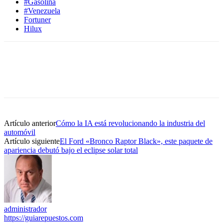
#Gasolina
#Venezuela
Fortuner
Hilux
Artículo anterior
Cómo la IA está revolucionando la industria del
automóvil
Artículo siguiente
El Ford «Bronco Raptor Black», este paquete de
apariencia debutó bajo el eclipse solar total
administrador
https://guiarepuestos.com