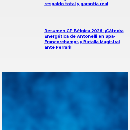
respaldo total y garantía real
Resumen GP Bélgica 2026: ¡Cátedra
Energética de Antonelli en Spa-
Francorchamps y Batalla Magistral
ante Ferrari!
Integramos a todos los actores del sector automotriz para brindarles
una herramienta de consulta y búsqueda que le permita solucionar
sus inquietudes. Guiarepuestos.com, será su portal automotriz y su