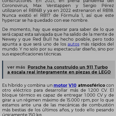
constructores. En 2021, en plena pandemia del
Coronovirus, Max Verstappen y Sergio Pérez
utilizaron el RB16B y ya en 2022 estrenaron el RB18.
Nunca existió el RB17 de Fórmula 1, así que este
hypercar se ha quedado con ese nombre.
De momento, hay que esperar para saber de lo que
será capaz esta salvajada que ha salido de la mente de
Newey y que Red Bull ha hecho posible, pero todo
apunta a que será uno de los
autos
más rápidos del
mundo. Y no solo por su espectacular diseño, sino por
sus especificaciones técnicas.
ver más
Porsche ha construido un 911 Turbo
a escala real integramente en piezas de LEGO
Es híbrido y combina un
motor
V10
atmosférico
con
otro eléctrico para desarrollar más de 1.200 CV. El
bloque térmico es capaz de entregar 1.000 CV y de
girar a un régimen máximo de 15.000 rpm, por lo que
estamos ante una de las mecánicas de combustión
más bestias de los últimos años, y todo ello pesando
únicamente 150 kg.