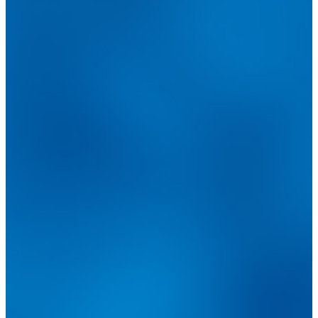
@
guiarepuestos