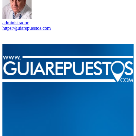
administrador
https://guiarepuestos.com
Integramos a todos los actores del sector automotriz para brindarles
una herramienta de consulta y búsqueda que le permita solucionar
sus inquietudes. Guiarepuestos.com, será su portal automotriz y su
mejor aliado para informarle sobre las novedades automotrices
locales, nacionales e internacionales.
Tweets de @guiarepuestos