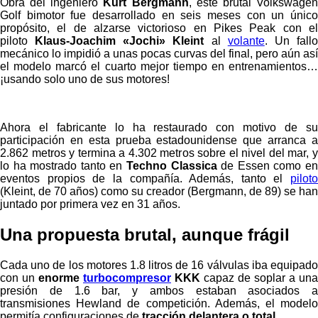
Obra del ingeniero
Kurt Bergmann
, este brutal Volkswage
Golf bimotor fue desarrollado en seis meses con un único
propósito, el de alzarse victorioso en Pikes Peak con el
piloto
Klaus-Joachim «Jochi» Kleint
al
volante
. Un fall
mecánico lo impidió a unas pocas curvas del final, pero aún así
el modelo marcó el cuarto mejor tiempo en entrenamientos…
¡usando solo uno de sus motores!
Ahora el fabricante lo ha restaurado con motivo de su
participación en esta prueba estadounidense que arranca a
2.862 metros y termina a 4.302 metros sobre el nivel del mar, y
lo ha mostrado tanto en
Techno Classica
de Essen como e
eventos propios de la compañía. Además, tanto el
piloto
(Kleint, de 70 años) como su creador (Bergmann, de 89) se han
juntado por primera vez en 31 años.
Una propuesta brutal, aunque frágil
Cada uno de los motores 1.8 litros de 16 válvulas iba equipado
con un
enorme
turbocompresor
KKK
capaz de soplar a una
presión de 1.6 bar, y ambos estaban asociados a
transmisiones Hewland de competición. Además, el modelo
permitía configuraciones de
tracción delantera o total
.