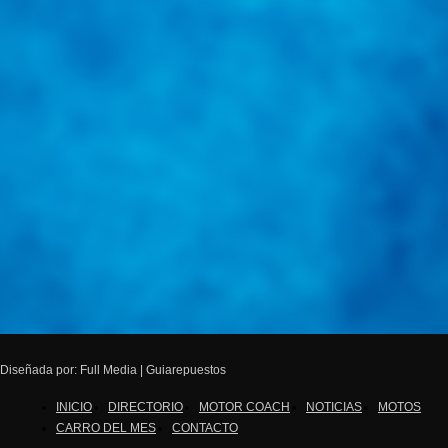
Diseñada por: Full Media | Guiarepuestos
INICIO
DIRECTORIO
MOTOR COACH
NOTICIAS
MOTOS
CARRO DEL MES
CONTACTO