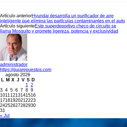
Artículo anterior
Hyundai desarrolla un purificador de aire
inteligente que elimina las partículas contaminantes en el auto
Artículo siguiente
Este superdeportivo checo de circuito se
llama Mosquito y promete ligereza, potencia y exclusividad
administrador
https://guiarepuestos.com
agosto 2026
L
M
X
J
V
S
D
1
2
3
4
5
6
7
8
9
10
11
12
13
14
15
16
17
18
19
20
21
22
23
24
25
26
27
28
29
30
31
« Jul