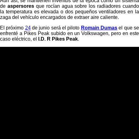
Aún así, se mantienen inventos de la época como un sistema
de
aspersores
que rocían agua sobre los radiadores cuando
la temperatura es elevada o dos pequeños ventiladores en la
zaga del vehículo encargados de extraer aire caliente.
El próximo
24
de junio será el piloto
Romain Dumas
el que s
enfrenté a Pikes Peak subido en un Volkswagen, pero en este
caso eléctrico, el
I.D. R Pikes Peak
.