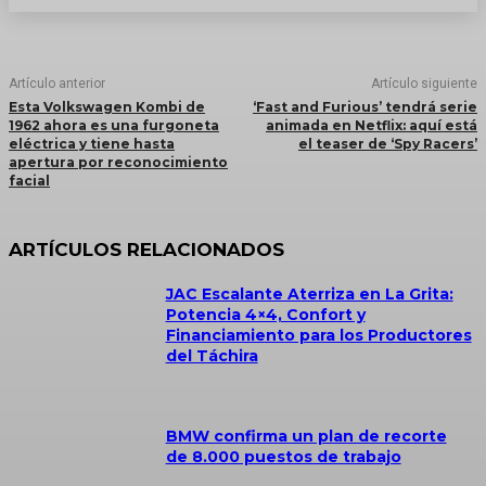
Artículo anterior
Artículo siguiente
Esta Volkswagen Kombi de
‘Fast and Furious’ tendrá serie
1962 ahora es una furgoneta
animada en Netflix: aquí está
eléctrica y tiene hasta
el teaser de ‘Spy Racers’
apertura por reconocimiento
facial
ARTÍCULOS RELACIONADOS
JAC Escalante Aterriza en La Grita:
Potencia 4×4, Confort y
Financiamiento para los Productores
del Táchira
BMW confirma un plan de recorte
de 8.000 puestos de trabajo