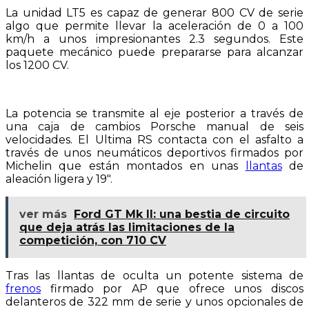
La unidad LT5 es capaz de generar 800 CV de serie
algo que permite llevar la aceleración de 0 a 100
km/h a unos impresionantes 2.3 segundos. Este
paquete mecánico puede prepararse para alcanzar
los 1200 CV.
La potencia se transmite al eje posterior a través de
una caja de cambios Porsche manual de seis
velocidades. El Ultima RS contacta con el asfalto a
través de unos neumáticos deportivos firmados por
Michelin que están montados en unas
llantas
de
aleación ligera y 19″.
ver más
Ford GT Mk II: una bestia de circuito
que deja atrás las limitaciones de la
competición, con 710 CV
Tras las llantas de oculta un potente sistema de
frenos
firmado por AP que ofrece unos discos
delanteros de 322 mm de serie y unos opcionales de