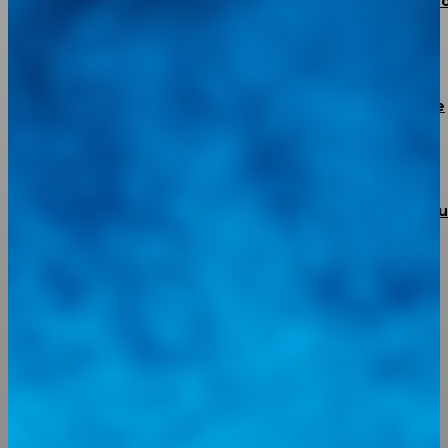
JAC Escalante Aterriza en La Grita: Potencia 4×4, Conf
y Financiamiento para los Productores del Táchira
BMW confirma un plan de recorte de 8.000 puestos de
trabajo
Torke Autoparts abre sus puertas en Portuguesa con 
apuesta de respaldo total y garantía real
Integramos a todos los actores del sector automotriz para brindarles
una herramienta de consulta y búsqueda que le permita solucionar
sus inquietudes. Guiarepuestos.com, será su portal automotriz y su
mejor aliado para informarle sobre las novedades automotrices
locales, nacionales e internacionales.
Tweets de @guiarepuestos