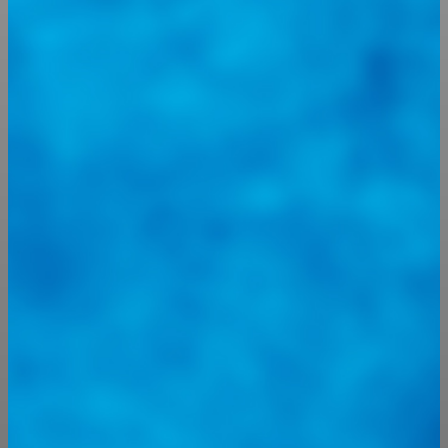
@
guiarepuestos
Feed not available