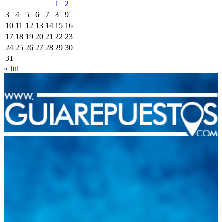
1
2
3
4
5
6
7
8
9
10
11
12
13
14
15
16
17
18
19
20
21
22
23
24
25
26
27
28
29
30
31
« Jul
Integramos a todos los actores del sector automotriz para brindarles
una herramienta de consulta y búsqueda que le permita solucionar
sus inquietudes. Guiarepuestos.com, será su portal automotriz y su
mejor aliado para informarle sobre las novedades automotrices
locales, nacionales e internacionales.
Tweets de @guiarepuestos