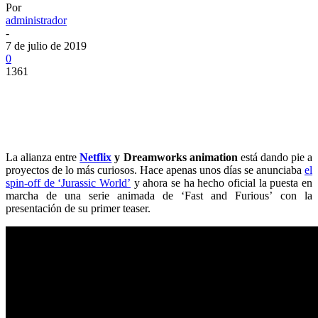
Por
administrador
-
7 de julio de 2019
0
1361
La alianza entre
Netflix
y Dreamworks animation
está dando pie a
proyectos de lo más curiosos. Hace apenas unos días se anunciaba
el
spin-off de ‘Jurassic World’
y ahora se ha hecho oficial la puesta en
marcha de una serie animada de ‘Fast and Furious’ con la
presentación de su primer teaser.