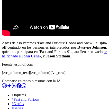
Antes de eso veremos ‘Fast and Furious: Hobbs and Shaw’, el spin-
off centrado en los personajes interpretados por
Dwayne Johnson
,
quien no participará en ‘Fast and Furious 9’ -para llenar su vacío
se
ha fichado a
John Cena
-, y
Jason Statham
.
Fuente: espinof.com
[/vc_column_text][/vc_column][/vc_row]
Comparte en redes o resume con la IA
Etiquetas
#Fast and Furious
#Netflix
#Series