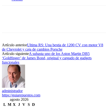
Artículo anterior
Ultima RS: Una bestia de 1200 CV con motor V8
de Chevrolet y caja de cambios Porsche
Artículo siguiente
A subasta uno de los Aston Martin DB5
‘Goldfinger’ de James Bond, original y cargado de gadgets
funcionales
administrador
https://guiarepuestos.com
agosto 2026
L
M
X
J
V
S
D