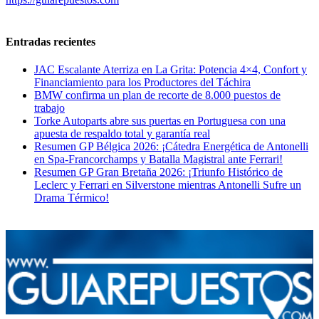
Entradas recientes
JAC Escalante Aterriza en La Grita: Potencia 4×4, Confort y
Financiamiento para los Productores del Táchira
BMW confirma un plan de recorte de 8.000 puestos de
trabajo
Torke Autoparts abre sus puertas en Portuguesa con una
apuesta de respaldo total y garantía real
Resumen GP Bélgica 2026: ¡Cátedra Energética de Antonelli
en Spa-Francorchamps y Batalla Magistral ante Ferrari!
Resumen GP Gran Bretaña 2026: ¡Triunfo Histórico de
Leclerc y Ferrari en Silverstone mientras Antonelli Sufre un
Drama Térmico!