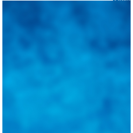
Integramos a todos los actores del sector automotriz para brindarles
una herramienta de consulta y búsqueda que le permita solucionar
sus inquietudes. Guiarepuestos.com, será su portal automotriz y su
mejor aliado para informarle sobre las novedades automotrices
locales, nacionales e internacionales.
Tweets de @guiarepuestos