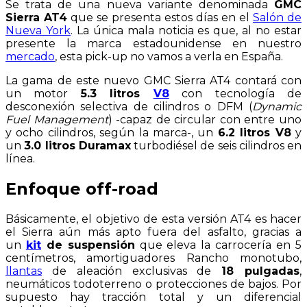
Se trata de una nueva variante denominada
GMC
Sierra AT4
que se presenta estos días en el
Salón de
Nueva York
. La única mala noticia es que, al no estar
presente la marca estadounidense en nuestro
mercado
, esta pick-up no vamos a verla en España.
La gama de este nuevo GMC Sierra AT4 contará con
un motor
5.3 litros
V8
con tecnología de
desconexión selectiva de cilindros o DFM (
Dynamic
Fuel Management
) -capaz de circular con entre uno
y ocho cilindros, según la marca-, un
6.2 litros V8
y
un
3.0 litros Duramax
turbodiésel de seis cilindros en
línea.
Enfoque off-road
Básicamente, el objetivo de esta versión AT4 es hacer
el Sierra aún más apto fuera del asfalto, gracias a
un
kit
de suspensión
que eleva la carrocería en 5
centímetros, amortiguadores Rancho monotubo,
llantas
de aleación exclusivas de
18 pulgadas
,
neumáticos todoterreno o protecciones de bajos. Por
supuesto hay tracción total y un diferencial