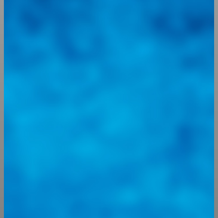
Integramos a todos los actores del sector automotriz para brindarles
una herramienta de consulta y búsqueda que le permita solucionar
sus inquietudes. Guiarepuestos.com, será su portal automotriz y su
mejor aliado para informarle sobre las novedades automotrices
locales, nacionales e internacionales.
Tweets de @guiarepuestos