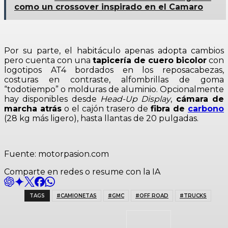
como un crossover inspirado en el Camaro
Por su parte, el habitáculo apenas adopta cambios
pero cuenta con una
tapicería de cuero bicolor
con
logotipos AT4 bordados en los reposacabezas,
costuras en contraste, alfombrillas de goma
“todotiempo” o molduras de aluminio. Opcionalmente
hay disponibles desde
Head-Up Display
,
cámara de
marcha atrás
o el cajón trasero de
fibra de
carbono
(28 kg más ligero), hasta llantas de 20 pulgadas.
Fuente: motorpasion.com
Comparte en redes o resume con la IA
TAGS
#CAMIONETAS
#GMC
#OFF ROAD
#TRUCKS