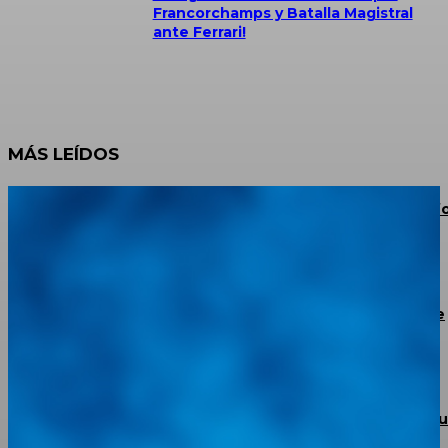
Francorchamps y Batalla Magistral
ante Ferrari!
MÁS LEÍDOS
JAC Escalante Aterriza en La Grita: Potencia 4×4, Conf
y Financiamiento para los Productores del Táchira
BMW confirma un plan de recorte de 8.000 puestos de
trabajo
Torke Autoparts abre sus puertas en Portuguesa con 
apuesta de respaldo total y garantía real