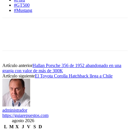
#GT500
#Mustang
Artículo anterior
Hallan Porsche 356 de 1952 abandonado en una
granja con valor de más de 300K
Artículo siguiente
El Toyota Corolla Hatchback llega a Chile
administrador
https://guiarepuestos.com
agosto 2026
L
M
X
J
V
S
D