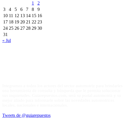
1
2
3
4
5
6
7
8
9
10
11
12
13
14
15
16
17
18
19
20
21
22
23
24
25
26
27
28
29
30
31
« Jul
Integramos a todos los actores del sector automotriz para brindarles
una herramienta de consulta y búsqueda que le permita solucionar
sus inquietudes. Guiarepuestos.com, será su portal automotriz y su
mejor aliado para informarle sobre las novedades automotrices
locales, nacionales e internacionales.
Tweets de @guiarepuestos