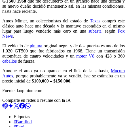
GT500 1968
que fue descubierto en un granero hace una década y
su nuevo dueño decidió mantenerlo así, en las mismas condiciones,
hasta hace reciente.
Amos Minter, un coleccionistas del estado de
Texas
compró este
clásico auto hace una década y lo mantuvo escondido en el mismo
lugar para luego venderlo más caro en una
subasta
, según
Fox
News
.
El vehículo de
pintura
original negra y de dos puertas es uno de los
1,020 GT500 que fue fabricados en 1968. Tiene un transmisión
automática de cuatro velocidades y un
motor
V8
con 428 o 360
caballos
de fuerza.
Aunque el auto ya no aparece en el link de la subasta,
Mucum
Autos
, porque probablemente ya se vendió, éste se estimaba en un
precio inicial de
$100,000 – $150,000
.
Fuente: laopinion.com
Comparte en redes o resume con la IA
Etiquetas
#Barnfind
#Ford