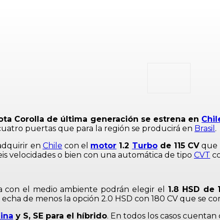
ota Corolla de última generación se estrena en
Chil
cuatro puertas que para la región se producirá en
Brasil
.
dquirir en
Chile
con el
motor
1.2
Turbo
de 115 CV
que 
is velocidades o bien con una automática de tipo
CVT
co
 con el medio ambiente podrán elegir el
1.8 HSD de 
echa de menos la opción 2.0 HSD con 180 CV que se co
ina
y S, SE para el híbrido
. En todos los casos cuentan