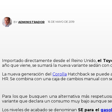
16 DE MAYO DE 2019
BY
ADMINISTRADOR
Importado directamente desde el Reino Unido,
el Toy
año que viene, se sumará la nueva variante sedán con 
La nueva generación del
Corolla
Hatchback se puede a
HR. Se combina con una caja de cambios manual con se
Para los que busquen una alternativa más respetuosa
variante que declara un consumo muy bajo aunque se 
Los niveles de acabado se denominan
SE para el
gasol