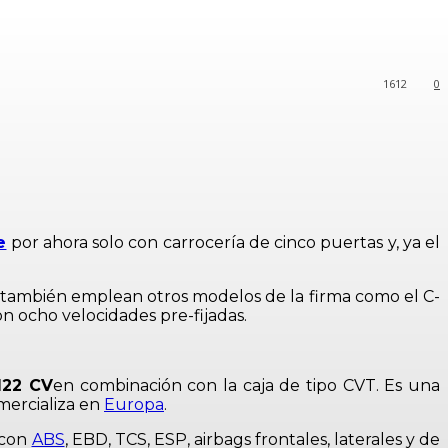
1612
0
e
por ahora solo con carrocería de cinco puertas y, ya el
también emplean otros modelos de la firma como el C-
n ocho velocidades pre-fijadas.
122 CV
en combinación con la caja de tipo CVT. Es una
mercializa en
Europa
.
 con
ABS
, EBD, TCS, ESP, airbags frontales, laterales y de