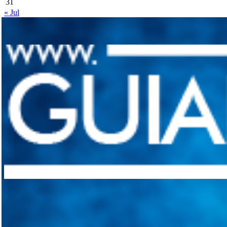
31
« Jul
Integramos a todos los actores del sector automotriz para brindarles 
aliado para informarle sobre las novedades automotrices locales, nacio
Tweets de @guiarepuestos