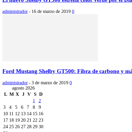
administrador
-
16 de marzo de 2019
0
Ford Mustang Shelby GT500: Fibra de carbono y más
administrador
-
3 de marzo de 2019
0
agosto 2026
L
M
X
J
V
S
D
1
2
3
4
5
6
7
8
9
10
11
12
13
14
15
16
17
18
19
20
21
22
23
24
25
26
27
28
29
30