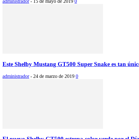
administrador
-
15 de mayo de 2019
0
Este Shelby Mustang GT500 Super Snake es tan único
administrador
-
24 de marzo de 2019
0
El nuevo Shelby GT500 estrena color verde por el Día 