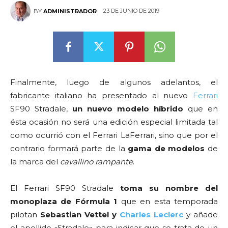
23 DE JUNIO DE 2019
BY
ADMINISTRADOR
Finalmente, luego de algunos adelantos, el
fabricante italiano ha presentado al nuevo
Ferrari
SF90 Stradale,
un nuevo modelo híbrido
que en
ésta ocasión no será una edición especial limitada tal
como ocurrió con el Ferrari LaFerrari, sino que por el
contrario formará parte de la
gama de modelos
de
la marca del
cavallino rampante
.
El Ferrari SF90 Stradale
toma su nombre del
monoplaza de Fórmula 1
que en esta temporada
pilotan
Sebastian Vettel y
Charles Leclerc
y añade
el apellido «Stradale» para indicar que se trata de un