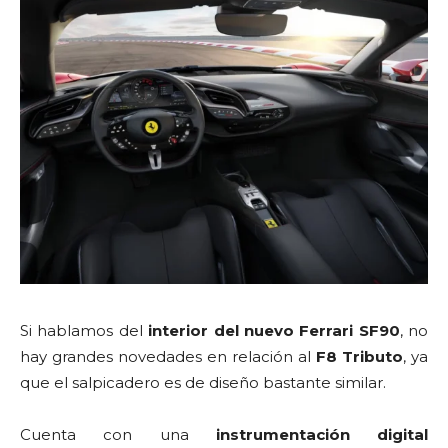
Si hablamos del
interior del nuevo Ferrari SF90
, no
hay grandes novedades en relación al
F8 Tributo
, ya
que el salpicadero es de diseño bastante similar.
Cuenta con una
instrumentación digital