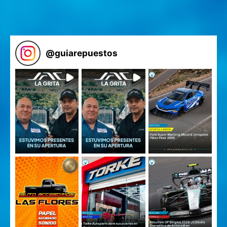
@
guiarepuestos