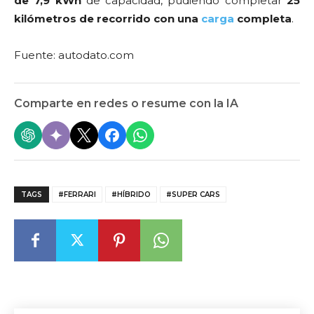
de 7,9 kWh
de capacidad, pudiendo completar
25
kilómetros de recorrido con una
carga
completa
.
Fuente: autodato.com
Comparte en redes o resume con la IA
TAGS
#FERRARI
#HÍBRIDO
#SUPER CARS