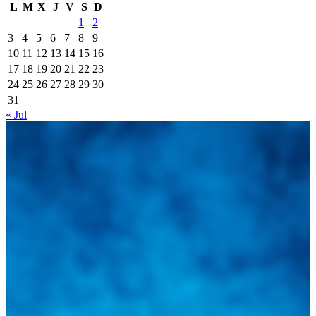
L
M
X
J
V
S
D
1
2
3
4
5
6
7
8
9
10
11
12
13
14
15
16
17
18
19
20
21
22
23
24
25
26
27
28
29
30
31
« Jul
Integramos a todos los actores del sector automotriz para brindarles
una herramienta de consulta y búsqueda que le permita solucionar
sus inquietudes. Guiarepuestos.com, será su portal automotriz y su
mejor aliado para informarle sobre las novedades automotrices
locales, nacionales e internacionales.
Tweets de @guiarepuestos