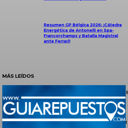
Resumen GP Bélgica 2026: ¡Cátedra
Energética de Antonelli en Spa-
Francorchamps y Batalla Magistral
ante Ferrari!
MÁS LEÍDOS
JAC Escalante Aterriza en La Grita: Potencia 4×4, Conf
y Financiamiento para los Productores del Táchira
BMW confirma un plan de recorte de 8.000 puestos de
trabajo