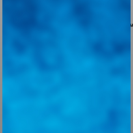
Torke Autoparts abre sus puertas en Portuguesa con 
apuesta de respaldo total y garantía real
Integramos a todos los actores del sector automotriz para brindarles
una herramienta de consulta y búsqueda que le permita solucionar
sus inquietudes. Guiarepuestos.com, será su portal automotriz y su
mejor aliado para informarle sobre las novedades automotrices
locales, nacionales e internacionales.
Tweets de @guiarepuestos