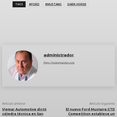
TAGS
#FORD
#MUSTANG
DARK HORSE
administrador
https://guiarepuestos.com
Artículo anterior
Artículo siguiente
Viemar Automotive dictó
El nuevo Ford Mustang GTD
cátedra técnica en San
Competition establece un