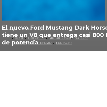
Feed not available
Follow on Instagram
El nuevo Ford Mustang Dark Hors
Diseñada por: Full Media | Guiarepuestos
tiene un V8 que entrega casi 800
INICIO
DIRECTORIO
MOTOR COACH
NOTICIAS
de potencia
MOTOS
CARRO DEL MES
CONTACTO