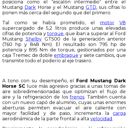
posiciona como el “escalón intermedio” entre el
Mustang
Dark
Horse y el Mustang
GTD
, sus cifras lo
ponen más cerca del segundo que del primero.
Tal como se había prometido, el
motor
V8
supercargado de 5,2 litros produce unas elevadas
cifras de potencia y
torque
, que iban a superar al Ford
Mustang
Shelby
GT500 de la generación anterior
(760 hp y 848 Nm). El resultado son 795 hp de
potencia y 895 Nm de torque, gestionados por una
caja Tremec de doble
embrague
y siete cambios, que
transmite todo el poderío al eje trasero.
A tono con su desempeño, el
Ford Mustang Dark
Horse SC
luce más agresivo gracias a unas tomas de
aire sobredimensionadas que optimizan el flujo de
aire y la refrigeración de los
frenos
. También cuenta
con un nuevo capó de aluminio, cuyas unas enormes
aberturas permiten evacuar el aire caliente con
mayor facilidad y de paso, incrementa la
carga
aerodinámica de la parte frontal a alta
velocidad
.