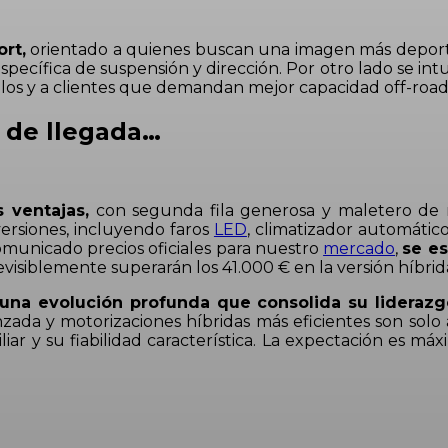
rt,
orientado a quienes buscan una imagen más deportiva
pecífica de suspensión y dirección. Por otro lado se int
ulos y a clientes que demandan mejor capacidad off-road
n de llegada…
 ventajas,
con segunda fila generosa y maletero de más 
ersiones, incluyendo faros
LED
, climatizador automático
municado precios oficiales para nuestro
mercado
,
se e
evisiblemente superarán los 41.000 € en la versión híbrid
na evolución profunda que consolida su liderazgo
nzada y motorizaciones híbridas más eficientes son sol
liar y su fiabilidad característica. La expectación es máx