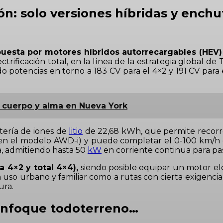
ión: solo versiones híbridas y ench
esta por motores híbridos autorrecargables (HEV) 
trificación total, en la línea de la estrategia global d
do potencias en torno a 183 CV para el 4×2 y 191 CV para 
 cuerpo y alma en Nueva York
tería de iones de
litio
de 22,68 kWh, que permite recorr
en el modelo AWD-i) y puede completar el 0-100 km/h e
a, admitiendo hasta 50
kW
en corriente continua para pa
 4×2 y total 4×4),
siendo posible equipar un motor eléct
uso urbano y familiar como a rutas con cierta exigencia
ura.
 enfoque todoterreno…