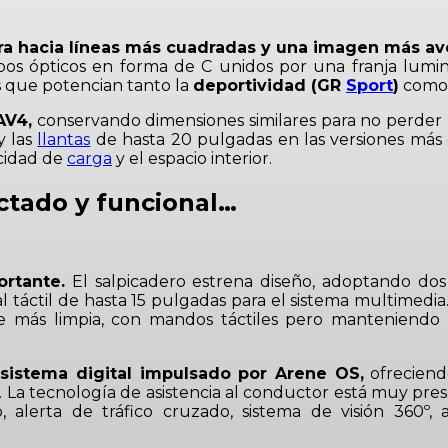
lara hacia líneas más cuadradas y una imagen más av
pos ópticos en forma de C unidos por una franja lumin
s que potencian tanto la
deportividad (GR
Sport
)
como
AV4,
conservando dimensiones similares para no perder l
y las
llantas
de hasta 20 pulgadas en las versiones más
acidad de
carga
y el espacio interior.
ctado y funcional…
ortante.
El salpicadero estrena diseño, adoptando dos 
l táctil de hasta 15 pulgadas para el sistema multimed
 más limpia, con mandos táctiles pero manteniendo al
sistema digital impulsado por Arene OS,
ofreciendo
. La tecnología de asistencia al conductor está muy pre
, alerta de tráfico cruzado, sistema de visión 360