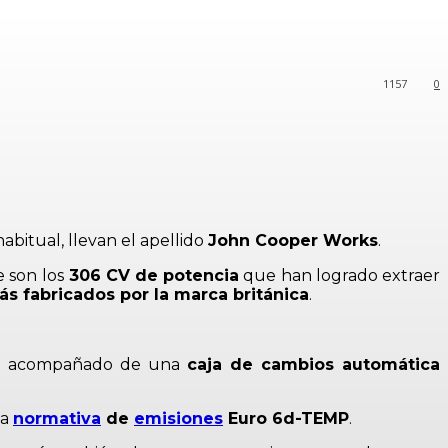
1157
0
bitual, llevan el apellido
John Cooper Works
.
 son los
306 CV de potencia
que han logrado extraer
s fabricados por la marca británica
.
e acompañado de una
caja de cambios automática
la
normativa
de
emisiones
Euro 6d-TEMP
.