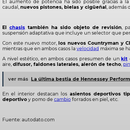
El aumento de potencia ha sido posible gracias a la
caudal,
nuevos pistones, bielas y cigüeñal
, además 
El
chasis
también ha sido objeto de revisión
, p
suspensión adaptativa que incluye un selector que per
Con este nuevo motor,
los nuevos Countryman y Cl
mientras que en ambos casos la
velocidad
máxima se ha 
A nivel estético, en ambos casos presumen de un
kit
aire,
difusor, faldones laterales, alerón de techo
,
pi
ver más
La última bestia de Hennessey Performa
En el interior destacan los
asientos deportivos ti
deportivo
y pomo de
cambio
forrados en piel, etc.
Fuente: autodato.com