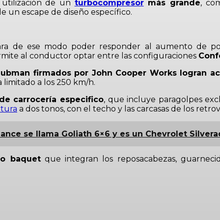
 utilización de un
turbocompresor
más grande
, co
de un escape de diseño específico.
ara de ese modo poder responder al aumento de p
mite al conductor optar entre las configuraciones
Conf
ubman firmados por John Cooper Works logran ace
limitado a los 250 km/h.
de carrocería especifico
, que incluye paragolpes excl
ntura
a dos tonos, con el techo y las carcasas de los retrovi
nce se llama Goliath 6×6 y es un Chevrolet Silvera
po baquet
que integran los reposacabezas, guarnecido