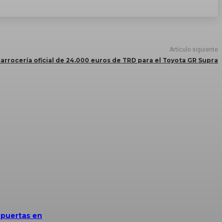
Artículo siguiente
 carrocería oficial de 24.000 euros de TRD para el Toyota GR Supra
 puertas en