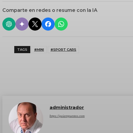
Comparte en redes o resume con la IA
TAGS
#MINI
#SPORT CARS
administrador
https://guiarepuestos.com