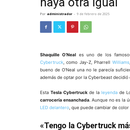
haya otra igual
Por
administrador
-
9 de febrero de 2025
Shaquille O’Neal
es uno de los famoso
Cybertruck
, como Jay-Z, Pharrell
Williams
bueno de O’Neal una no le parecía sufici
además de optar por la Cyberbeast decidió q
Esta
Tesla Cybertruck
de la
leyenda
de Lo
carrocería ensanchada
. Aunque no es la ú
LED
delantero
, que puede cambiar de color
«Tengo la Cybertruck más