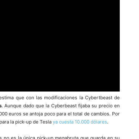
 estima que con las modificaciones la Cybertbeast de
s
. Aunque dado que la Cyberbeast fijaba su precio en
000 euros se antoja poco para el total de cambios. Por
ara la pick-up de Tesla
ya cuesta 10.000 dólares
.
rs no es la única pick-up megabruta que guarda en su