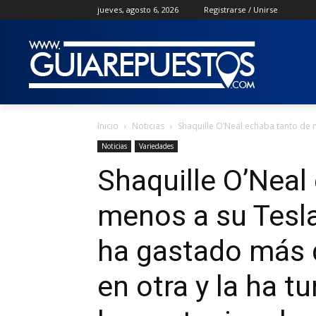
jueves, agosto 6, 2026
Registrarse / Unirse
Inicio
Noticias
Shaquille O’Neal echaba tanto de 
Noticias
Variedades
Shaquille O’Neal
menos a su Tesl
ha gastado más 
en otra y la ha 