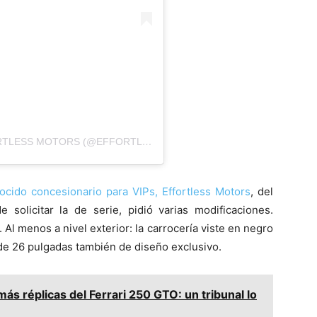
UNA PUBLICACIÓN COMPARTIDA DE EFFORTLESS MOTORS (@EFFORTLESS_MOTORS)
ocido concesionario para VIPs, Effortless Motors
, del
e solicitar la de serie, pidió varias modificaciones.
. Al menos a nivel exterior: la carrocería viste en negro
e 26 pulgadas también de diseño exclusivo.
más réplicas del Ferrari 250 GTO: un tribunal lo