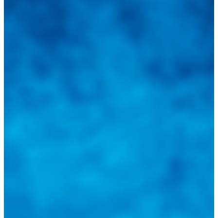
Integramos a todos los actores del sector automotriz para brindarles
una herramienta de consulta y búsqueda que le permita solucionar
sus inquietudes. Guiarepuestos.com, será su portal automotriz y su
mejor aliado para informarle sobre las novedades automotrices
locales, nacionales e internacionales.
Tweets de @guiarepuestos