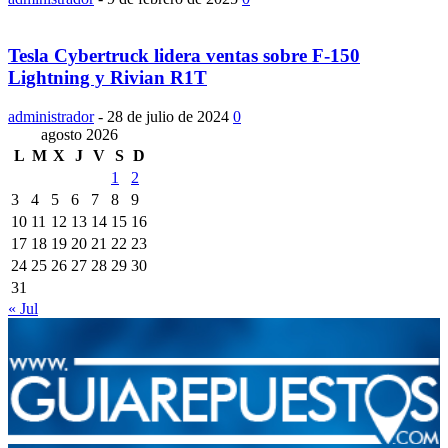
Tesla Cybertruck lidera ventas sobre F-150
Lightning y Rivian R1T
administrador
-
28 de julio de 2024
0
agosto 2026
L
M
X
J
V
S
D
1
2
3
4
5
6
7
8
9
10
11
12
13
14
15
16
17
18
19
20
21
22
23
24
25
26
27
28
29
30
31
« Jul