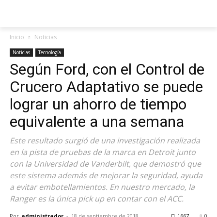
Inicio
Noticias
Noticias
Tecnología
Según Ford, con el Control de
Crucero Adaptativo se puede
lograr un ahorro de tiempo
equivalente a una semana
Este resultado surgió de una investigación realizada
en la pista de pruebas de la marca en Detroit junto
con la Universidad de Vanderbilt, que demostró que
este sistema además de mejorar la seguridad, ayuda
a evitar embotellamientos. En nuestro mercado, la
Ranger es la única pick up en contar con el ACC.
Por
administrador
-
18 de septiembre de 2018
1667
0