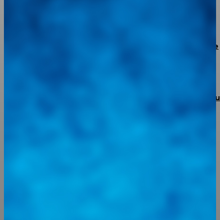
y Financiamiento para los Productores del Táchira
BMW confirma un plan de recorte de 8.000 puestos de
trabajo
Torke Autoparts abre sus puertas en Portuguesa con 
apuesta de respaldo total y garantía real
Integramos a todos los actores del sector automotriz para
brindarles una herramienta de consulta y búsqueda que le
permita solucionar sus inquietudes. Guiarepuestos.com, será
su portal automotriz y su mejor aliado para informarle sobre
las novedades automotrices locales, nacionales e
internacionales.
Tweets de @guiarepuestos