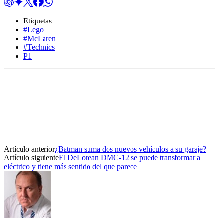
Etiquetas
#Lego
#McLaren
#Technics
P1
Artículo anterior
¿Batman suma dos nuevos vehículos a su garaje?
Artículo siguiente
El DeLorean DMC-12 se puede transformar a
eléctrico y tiene más sentido del que parece