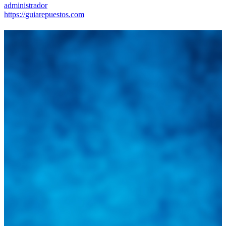
administrador
https://guiarepuestos.com
Integramos a todos los actores del sector automotriz para brindarles
una herramienta de consulta y búsqueda que le permita solucionar
sus inquietudes. Guiarepuestos.com, será su portal automotriz y su
mejor aliado para informarle sobre las novedades automotrices
locales, nacionales e internacionales.
Tweets de @guiarepuestos