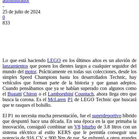
administrador
-
25 de julio de 2024
0
833
Lo que está haciendo
LEGO
en los últimos años es un aluvión de
lanzamientos
que ponen los dientes largos a cualquier seguidor del
mundo del
motor
. Prácticamente en todas sus colecciones, desde los
simples Speed Champions hasta los desarrollados Technic, hay
vehículos que forman parte de la historia y que ganan adeptos.
Cuando pensábamos que ya se habían superado con algunos como
el
Bugatti
Chiron
o el
Lamborghini
Countach
, ahora llega otro que
busca la corona. Es el
McLaren
P1
de LEGO Technic que buscará
que te rasques el bolsillo.
El P1 no necesita mucha presentación, fue el
superdeportivo
híbrido
que despuntó hace una década. En una época en la que primaba la
innovación, consiguió combinar un
V8
biturbo
de 3.8 litros con un
sistema eléctrico al estilo KERS que le permitía conseguir una
potencia de 916 CV y 900 Nm de par. Se enfrentó a otros grandes