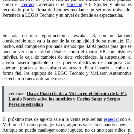
como el
Ferrari
LaFerrari o el
Porsche
918 Spyder y ahora es
recordado por la firma de bloques mediante un set muy trabajado.
Pertenece a LEGO Technic y su nivel de detalle es espectacular.
Se trata de una reproducción a escala 1:8, con un tamaño
considerable que va a la par de la complejidad de su montaje. De
hecho, está compuesto por nada menos que 3.893 piezas para que se
puedan ver con claridad detalles como el motor V8 con pistones
móviles, la caja de cambios de siete velocidades, la suspensión, el
alerón trasero ajustable o las puertas diédricas de mariposa con
apertura gracias a mecanismo avanzado. Para llevarlo a cabo de
forma fiel, los equipos de LEGO Technic y McLaren Automotive
estrecharon fuerzas durante meses.
ver más
Oscar Piastri le da a McLaren el liderato de la F1,
Lando Norris salva los muebles y Carlos Sainz y Sergio
Pérez se estrellan
El próximo mes de agosto sale a la venta este set tan
especial
con el
McLaren P1 como protagonista y algunos ya están echando cuentas.
Aunque se pueda catalogar como juguete, no es uno para niños, ni