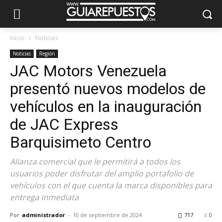
Inicio
Noticias
Noticias
Región
JAC Motors Venezuela
presentó nuevos modelos de
vehículos en la inauguración
de JAC Express
Barquisimeto Centro
Alianza comercial que le permitirá a todos los
usuarios poder disfrutar del amplio portafolio de
vehículos con el que cuenta la marca disponibles para
entrega inmediata
Por
administrador
-
10 de septiembre de 2024
717
0