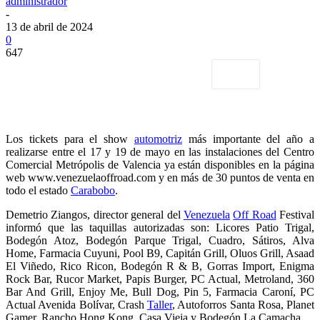
administrador
-
13 de abril de 2024
0
647
Los tickets para el show
automotriz
más importante del año a
realizarse entre el 17 y 19 de mayo en las instalaciones del Centro
Comercial Metrópolis de Valencia ya están disponibles en la página
web www.venezuelaoffroad.com y en más de 30 puntos de venta en
todo el estado
Carabobo
.
Demetrio Ziangos, director general del
Venezuela
Off Road
Festival
informó que las taquillas autorizadas son: Licores Patio Trigal,
Bodegón Atoz, Bodegón Parque Trigal, Cuadro, Sátiros, Alva
Home, Farmacia Cuyuni, Pool B9, Capitán Grill, Oluos Grill, Asaad
El Viñedo, Rico Ricon, Bodegón R & B, Gorras Import, Enigma
Rock Bar, Rucor Market, Papis Burger, PC Actual, Metroland, 360
Bar And Grill, Enjoy Me, Bull Dog, Pin 5, Farmacia Caroní, PC
Actual Avenida Bolívar, Crash
Taller
, Autoforros Santa Rosa, Planet
Gamer, Rancho Hong Kong, Casa Vieja y Bodegón La Camacha.