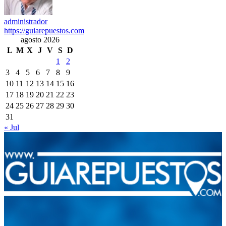
administrador
https://guiarepuestos.com
agosto 2026
L
M
X
J
V
S
D
1
2
3
4
5
6
7
8
9
10
11
12
13
14
15
16
17
18
19
20
21
22
23
24
25
26
27
28
29
30
31
« Jul
Integramos a todos los actores del sector automotriz para brindarles
una herramienta de consulta y búsqueda que le permita solucionar
sus inquietudes. Guiarepuestos.com, será su portal automotriz y su