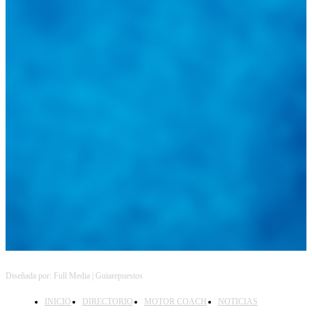
@
guiarepuestos
Feed not available
Feed not available
Feed not available
Feed not available
Feed not available
Feed not available
Feed not available
Feed not available
Feed not available
Follow on Instagram
Diseñada por: Full Media | Guiarepuestos
INICIO
DIRECTORIO
MOTOR COACH
NOTICIAS