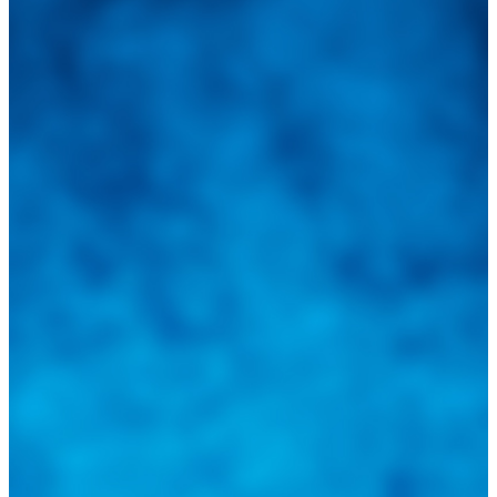
Integramos a todos los actores del sector automotriz para brindarles
una herramienta de consulta y búsqueda que le permita solucionar
sus inquietudes. Guiarepuestos.com, será su portal automotriz y su
mejor aliado para informarle sobre las novedades automotrices
locales, nacionales e internacionales.
Tweets de @guiarepuestos