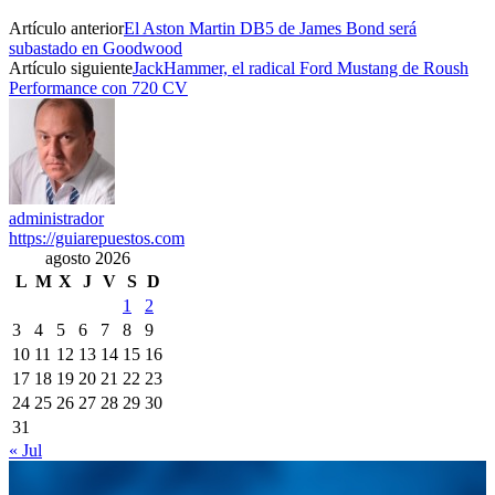
Artículo anterior
El Aston Martin DB5 de James Bond será
subastado en Goodwood
Artículo siguiente
JackHammer, el radical Ford Mustang de Roush
Performance con 720 CV
administrador
https://guiarepuestos.com
agosto 2026
L
M
X
J
V
S
D
1
2
3
4
5
6
7
8
9
10
11
12
13
14
15
16
17
18
19
20
21
22
23
24
25
26
27
28
29
30
31
« Jul