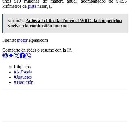
unos 519 millones de manera anual, acompañados de 9.656
kilómetros de
pista
naranja.
ver más
Adiós a la hibridación en el WRC: la competición
vuelve a la combustión interna
Fuente:
motor
.elpais.com
Comparte en redes o resume con la IA
Etiquetas
#A Escala
#Juguetes
#Tradición