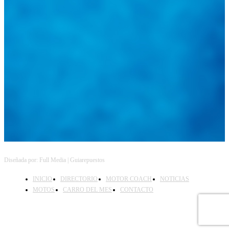
@
guiarepuestos
Feed not available
Feed not available
Feed not available
Feed not available
Feed not available
Feed not available
Feed not available
Feed not available
Feed not available
Follow on Instagram
Diseñada por: Full Media | Guiarepuestos
INICIO
DIRECTORIO
MOTOR COACH
NOTICIAS
MOTOS
CARRO DEL MES
CONTACTO