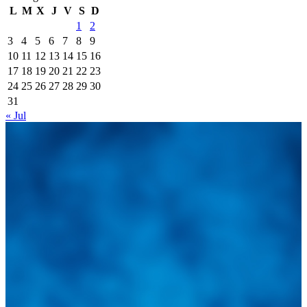
L
M
X
J
V
S
D
1
2
3
4
5
6
7
8
9
10
11
12
13
14
15
16
17
18
19
20
21
22
23
24
25
26
27
28
29
30
31
« Jul
Integramos a todos los actores del sector automotriz para brindarles
una herramienta de consulta y búsqueda que le permita solucionar
sus inquietudes. Guiarepuestos.com, será su portal automotriz y su
mejor aliado para informarle sobre las novedades automotrices
locales, nacionales e internacionales.
Tweets de @guiarepuestos