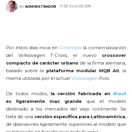
17 DE JULIO DE 2019
BY
ADMINISTRADOR
Por éstos días inicia en
Colombia
la comercialización
del Volkswagen T-Cross, el nuevo
crossover
compacto de carácter urbano
de la firma alemana,
basado sobre la
plataforma modular MQB A0
, la
misma utilizada por el actual
Volkswagen
Polo.
De todos modos,
la versión fabricada en
Brasil
es
ligeramente mas grande
que el modelo
destinado a los mercados del viejo continente. Se
trata de una
versión especifica para Latinoamérica
,
de disensiones ligeramente superiores al modelo que
es fabricado en España para toda Europa.