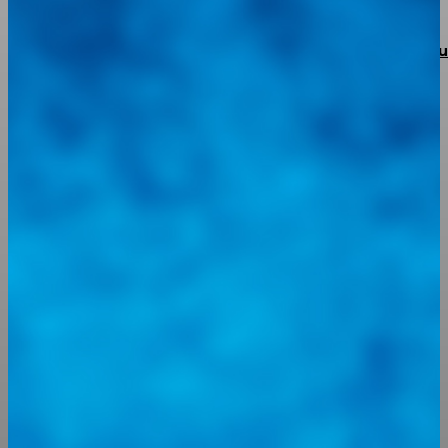
Torke Autoparts abre sus puertas en Portuguesa con 
apuesta de respaldo total y garantía real
Integramos a todos los actores del sector automotriz para brindarles
una herramienta de consulta y búsqueda que le permita solucionar
sus inquietudes. Guiarepuestos.com, será su portal automotriz y su
mejor aliado para informarle sobre las novedades automotrices
locales, nacionales e internacionales.
Tweets de @guiarepuestos