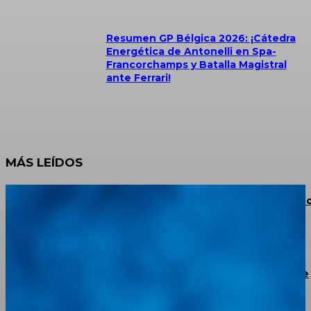
Resumen GP Bélgica 2026: ¡Cátedra
Energética de Antonelli en Spa-
Francorchamps y Batalla Magistral
ante Ferrari!
MÁS LEÍDOS
JAC Escalante Aterriza en La Grita: Potencia 4×4, Conf
y Financiamiento para los Productores del Táchira
BMW confirma un plan de recorte de 8.000 puestos de
trabajo