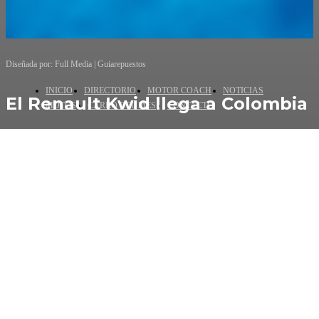
Diseñada por: Full Media | Guiarepuestos
INICIO
DIRECTORIO
MOTOR COACH
NOTICIAS
El Renault Kwid llega a Colombia
MOTOS
CARRO DEL MES
CONTACTO