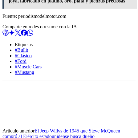
joya, fabricado en platino, oro, plata y piedras preciosas
Fuente: periodismodelmotor.com
Comparte en redes o resume con la IA
Etiquetas
#Bullit
#Clásico
#Ford
#Muscle Cars
#Mustang
Artículo anterior
El Jeep Willys de 1945 que Steve McQueen
compró al Ejército estadounidense busca dueño