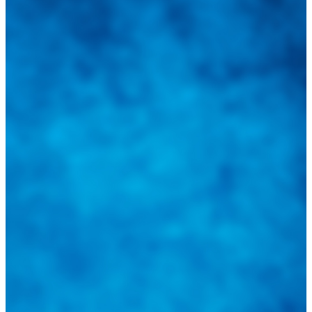
Integramos a todos los actores del sector automotriz para brindarles
una herramienta de consulta y búsqueda que le permita solucionar
sus inquietudes. Guiarepuestos.com, será su portal automotriz y su
mejor aliado para informarle sobre las novedades automotrices
locales, nacionales e internacionales.
Tweets de @guiarepuestos