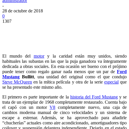
administrador
-
28 de octubre de 2018
0
1307
El mundo del
motor
y la caridad están muy unidos, siendo
habituales las subastas en las que la puja ganadora va íntegramente
dedicada a obras sociales. En esta ocasión ser bueno con el prójimo
puede tener como regalo ganar nada menos que un par de
Ford
Mustang
Bullitt
, una unidad del original como el que condujo
Steve McQueen
en la mítica película y otra de la serie
especial
que
se ha presentado este mismo año.
El primero es parte importante de la
historia del Ford Mustang
y se
trata de un ejemplar de 1968 completamente restaurado. Cuenta bajo
el capó con un motor
V8
completamente nuevo, una caja de
cambios moderna manual de cinco velocidades y un sistema de
escape a estrenar. Además, se ha aprovechado para añadirle
“chucherías” actuales como aire acondicionado, amortiguadores tipo
coilover y suspensión delantera independiente. Dejarlo en el estado