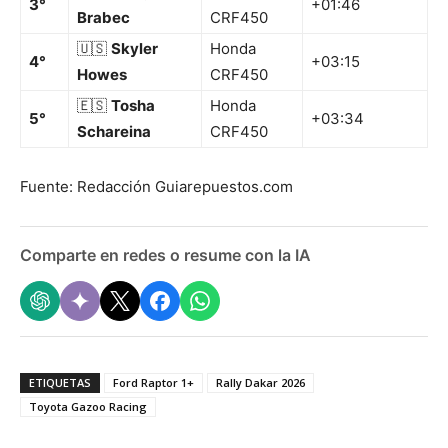
3°
+01:46
Brabec
CRF450
🇺🇸
Skyler
Honda
4°
+03:15
Howes
CRF450
🇪🇸
Tosha
Honda
5°
+03:34
Schareina
CRF450
Fuente: Redacción Guiarepuestos.com
Comparte en redes o resume con la IA
ETIQUETAS
Ford Raptor 1+
Rally Dakar 2026
Toyota Gazoo Racing