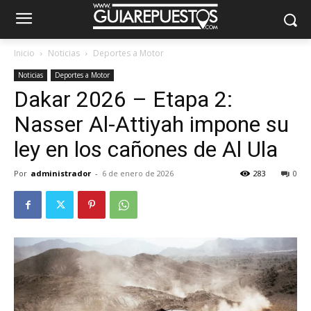
Inicio
Noticias
Deportes a Motor
Noticias
Deportes a Motor
Dakar 2026 – Etapa 2:
Nasser Al-Attiyah impone su
ley en los cañones de Al Ula
Por
administrador
-
6 de enero de 2026
283
0