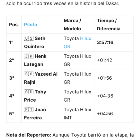
solo ha ocurrido tres veces en la historia del Dakar.
Marca /
Tiempo /
Pos.
Piloto
Modelo
Diferencia
🇺🇸
Seth
Toyota
Hilux
1°
3:57:16
Quintero
GR
🇿🇦
Henk
Toyota Hilux
2°
+01:42
Lategan
GR
🇸🇦
Yazeed Al
Toyota Hilux
3°
+01:56
Rajhi
GR
🇦🇺
Toby
Toyota Hilux
4°
+04:36
Price
GR
🇵🇹
Joao
Toyota Hilux
5°
+04:56
Ferreira
IMT
Nota del Reportero:
Aunque Toyota barrió en la etapa, la