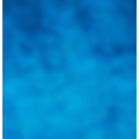
Integramos a todos los actores del sector automotriz para brindarles
una herramienta de consulta y búsqueda que le permita solucionar
sus inquietudes. Guiarepuestos.com, será su portal automotriz y su
mejor aliado para informarle sobre las novedades automotrices
locales, nacionales e internacionales.
Tweets de @guiarepuestos