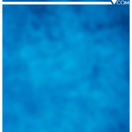
Integramos a todos los actores del sector automotriz para brindarles
una herramienta de consulta y búsqueda que le permita solucionar
sus inquietudes. Guiarepuestos.com, será su portal automotriz y su
mejor aliado para informarle sobre las novedades automotrices
locales, nacionales e internacionales.
Tweets de @guiarepuestos