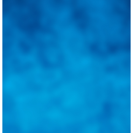
Integramos a todos los actores del sector automotriz para brindarles
una herramienta de consulta y búsqueda que le permita solucionar
sus inquietudes. Guiarepuestos.com, será su portal automotriz y su
mejor aliado para informarle sobre las novedades automotrices
locales, nacionales e internacionales.
Tweets de @guiarepuestos