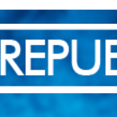
una herramienta de consulta y búsqueda que le permita solucionar sus in
nales e internacionales.