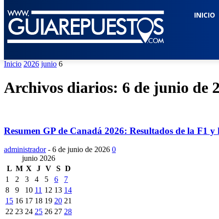
INICIO
Inicio
2026
junio
6
Archivos diarios: 6 de junio de 
Resumen GP de Canadá 2026: Resultados de la F1 y l
administrador
-
6 de junio de 2026
0
junio 2026
L
M
X
J
V
S
D
1
2
3
4
5
6
7
8
9
10
11
12
13
14
15
16
17
18
19
20
21
22
23
24
25
26
27
28