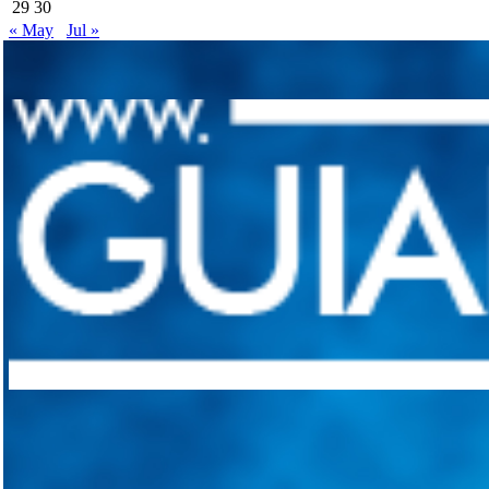
29
30
« May
Jul »
Integramos a todos los actores del sector automotriz para brindarles 
aliado para informarle sobre las novedades automotrices locales, nacio
Tweets de @guiarepuestos