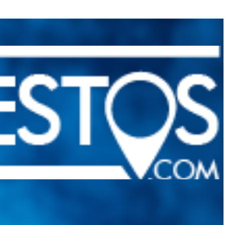
quietudes. Guiarepuestos.com, será su portal automotriz y su mejor