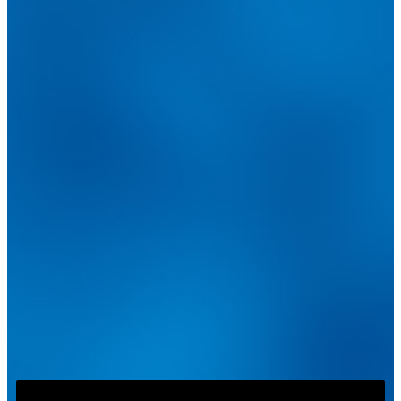
@
guiarepuestos