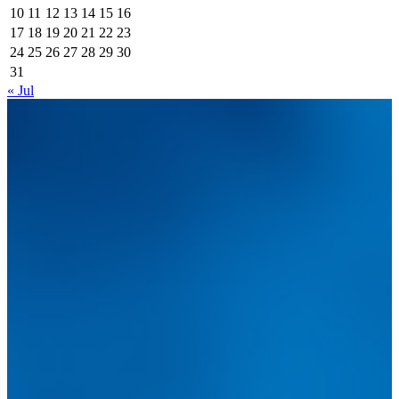
10
11
12
13
14
15
16
17
18
19
20
21
22
23
24
25
26
27
28
29
30
31
« Jul
Integramos a todos los actores del sector automotriz para brindarles
una herramienta de consulta y búsqueda que le permita solucionar
sus inquietudes. Guiarepuestos.com, será su portal automotriz y su
mejor aliado para informarle sobre las novedades automotrices
locales, nacionales e internacionales.
Tweets de @guiarepuestos