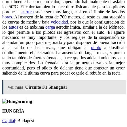
normalmente hace mucho calor, superando habitualmente el asfalto
los 50ºC. El calor también lo hace duro físicamente para los pilotos
porque la
carrera
suele ser muy larga, casi en el límite de las dos
horas
. Al margen de la recta de 700 metros, el resto es una sucesión
de curvas de media y baja
velocidad
, por lo que la configuración de
los
autos
es de máxima
carga
aerodinámica, similar a la de Mónaco,
lo que permite a los pilotos ser agresivos con el auto. El agarre
mecánico es muy importante, y los reglajes de la suspensión se
ablandan un poco para mejorarlo y para disponer de buena tracción
a la salida de las curvas, que obligan al
piloto
a dosificar
continuamente el acelerador. La ausencia de largas rectas, y por lo
tanto también de fuertes frenadas, hace que los adelantamientos sean
muy complicados. La frenada para la primera curva es la mejor
oportunidad, pero el piloto de delante tiene que cometer un error
saliendo de la última curva para poder cogerle el rebufo en la recta.
ver más
Circuito F1 Shanghái
HUNGRÍA
Capital
: Budapest