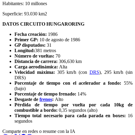
Habitantes: 10 millones
Superficie: 93.030 km2
DATOS CIRCUITO HUNGARORING
Fecha creación:
1986
Primer GP:
10 de agosto de 1986
GP disputados:
31
Longitud:
381 metros
Número de vueltas:
70
Distancia de carrera:
306,630 km
Carga aerodinámica:
Alta
Velocidad máxima:
305 km/h (con
DRS
), 295 km/h (sin
DRS)
Porcentaje de tiempo con el acelerador a fondo:
55%
(bajo)
Porcentaje de tiempo frenado:
14%
Desgaste de
frenos
:
Alto
Pérdida de tiempo por vuelta por cada 10kg de
combustible a bordo:
0,35 segundos (alto)
Tiempo total necesario para cada parada en boxes:
16
segundos
Comparte en redes o resume con la IA