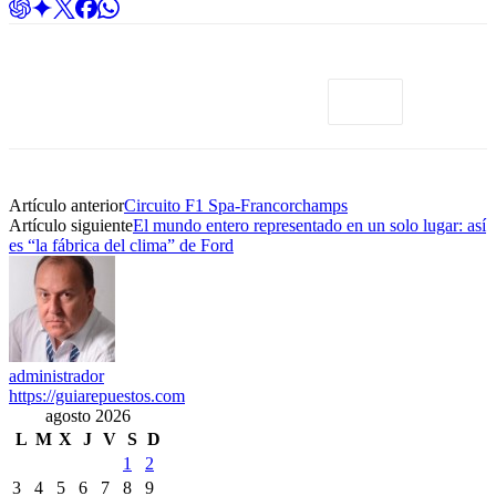
Artículo anterior
Circuito F1 Spa-Francorchamps
Artículo siguiente
El mundo entero representado en un solo lugar: así
es “la fábrica del clima” de Ford
administrador
https://guiarepuestos.com
agosto 2026
L
M
X
J
V
S
D
1
2
3
4
5
6
7
8
9