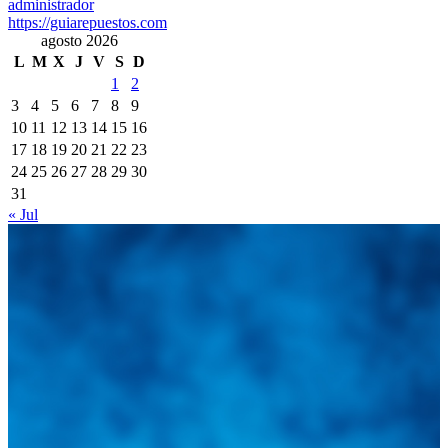
administrador
https://guiarepuestos.com
agosto 2026
L
M
X
J
V
S
D
1
2
3
4
5
6
7
8
9
10
11
12
13
14
15
16
17
18
19
20
21
22
23
24
25
26
27
28
29
30
31
« Jul
Integramos a todos los actores del sector automotriz para brindarles
una herramienta de consulta y búsqueda que le permita solucionar
sus inquietudes. Guiarepuestos.com, será su portal automotriz y su
mejor aliado para informarle sobre las novedades automotrices
locales, nacionales e internacionales.