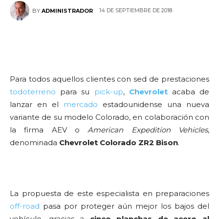
14 DE SEPTIEMBRE DE 2018
BY
ADMINISTRADOR
Para todos aquellos clientes con sed de prestaciones
todoterreno
para su
pick-up
,
Chevrolet
acaba de
lanzar en el
mercado
estadounidense una nueva
variante de su modelo Colorado, en colaboración con
la firma AEV o
American Expedition Vehicles
,
denominada
Chevrolet Colorado ZR2 Bison
.
La propuesta de este especialista en preparaciones
off-road
pasa por proteger aún mejor los bajos del
vehículo, gracias a
cinco planchas de acero al