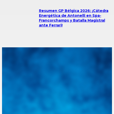
Resumen GP Bélgica 2026: ¡Cátedra
Energética de Antonelli en Spa-
Francorchamps y Batalla Magistral
ante Ferrari!
Integramos a todos los actores del sector automotriz para brindarles
una herramienta de consulta y búsqueda que le permita solucionar
sus inquietudes. Guiarepuestos.com, será su portal automotriz y su
mejor aliado para informarle sobre las novedades automotrices
locales, nacionales e internacionales.
Tweets de @guiarepuestos