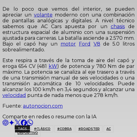
De lo poco que vemos del interior, se pueden
apreciar un
volante
moderno con una combinación
de pantallas analógicas y digitales. A nivel técnico
sabemos que AC Cars apuesta por un
chasis
de
estructura espacial de aluminio con una suspensión
ajustada para carreras. La batalla asciende a 2.570 mm.
Bajo el capó hay un
motor
Ford
V8
de 5.0 litros
sobrealimentado.
Este respira a través de la toma de aire del capó y
eroga 654 CV (481
kW
) de potencia y 780 Nm de par
máximo. La potencia se canaliza al eje trasero a través
de una transmisión manual de seis velocidades o una
transmisión automática de 10 velocidades. Puede
alcanzar los 100 km/h en 3,4 segundos y alcanzar una
velocidad
punta de nada menos que 278 km/h.
Fuente:
autonocion.com
Comparte en redes o resume con la IA
TAGS
#CLÁSICO
#COBRA
#ROADSTER
AC
DEPORTIVO