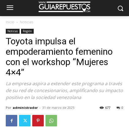
Inicio
Noticias
Noticias
Región
Toyota impulsa el
empoderamiento femenino
con el workshop “Mujeres
4×4”
La empresa aspira a extender este programa a través
de su red de concesionarios, amplificando su impacto
positivo en la sociedad venezolana
Por
administrador
-
31 de marzo de 2025
677
0