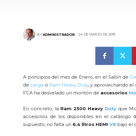
24 DE MARZO DE 2019
BY
ADMINISTRADOR
A principios del mes de Enero, en el Salón de
De
de
carga
o
Ram Heavy Duty
, y aprovechando el 
FCA ha desvelado un montón de
accesorios
Mo
En concreto, la
Ram 2500 Heavy
Duty
que Mop
accesorios de los disponibles en el catálogo
supuesto, no falta un
6.4 litros HEMI
V8
bajo el 