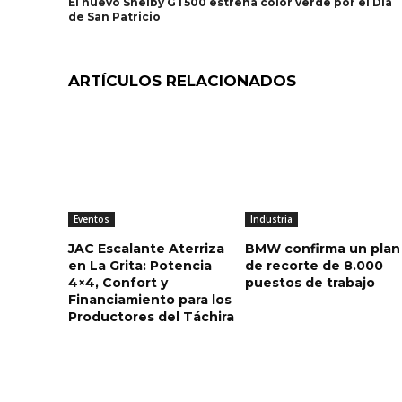
El nuevo Shelby GT500 estrena color verde por el Día
de San Patricio
ARTÍCULOS RELACIONADOS
Eventos
Industria
JAC Escalante Aterriza
BMW confirma un plan
en La Grita: Potencia
de recorte de 8.000
4×4, Confort y
puestos de trabajo
Financiamiento para los
Productores del Táchira