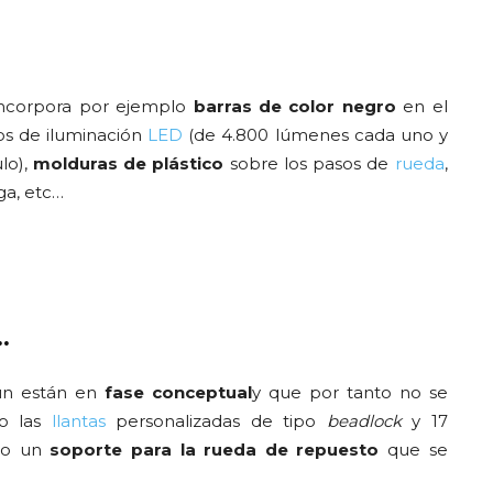
incorpora por ejemplo
barras de color negro
en el
os de iluminación
LED
(de 4.800 lúmenes cada uno y
lo),
molduras de plástico
sobre los pasos de
rueda
,
ga, etc…
…
ún están en
fase conceptual
y que por tanto no se
mo las
llantas
personalizadas de tipo
beadlock
y 17
 o un
soporte para la rueda de repuesto
que se