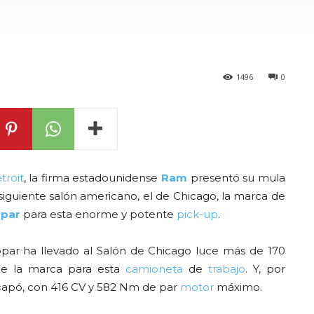
1496
0
troit
, la firma estadounidense
Ram
presentó su mula
siguiente salón americano, el de Chicago, la marca de
par
para esta enorme y potente
pick-up
.
ar ha llevado al Salón de Chicago luce más de 170
 de la marca para esta
camioneta
de
trabajo
. Y, por
capó, con 416 CV y 582 Nm de par
motor
máximo.