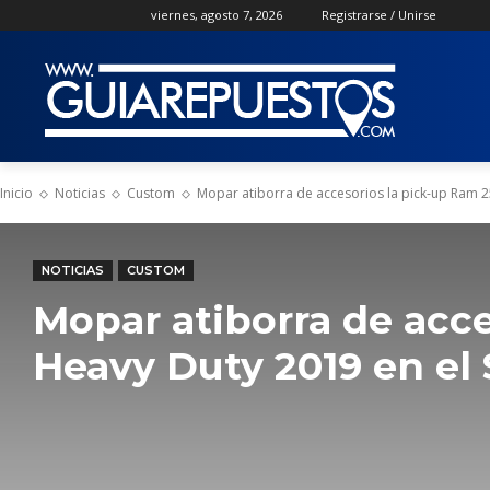
viernes, agosto 7, 2026
Registrarse / Unirse
Inicio
Noticias
Custom
Mopar atiborra de accesorios la pick-up Ram 2
NOTICIAS
CUSTOM
Mopar atiborra de acc
Heavy Duty 2019 en el