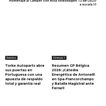
Homenaje al Camper con esta Volkswagen T2 de LEGO
a escala 1:1
Eventos
Fórmula 1
Torke Autoparts abre
Resumen GP Bélgica
sus puertas en
2026: ¡Cátedra
Portuguesa con una
Energética de Antonelli
apuesta de respaldo
en Spa-Francorchamps
total y garantía real
y Batalla Magistral ante
Ferrari!