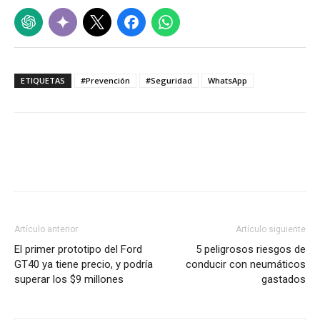
ETIQUETAS
#Prevención
#Seguridad
WhatsApp
Artículo anterior
Artículo siguiente
El primer prototipo del Ford
5 peligrosos riesgos de
GT40 ya tiene precio, y podría
conducir con neumáticos
superar los $9 millones
gastados