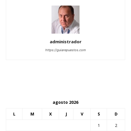
administrador
https://guiarepuestos.com
agosto 2026
L
M
X
J
V
S
D
1
2