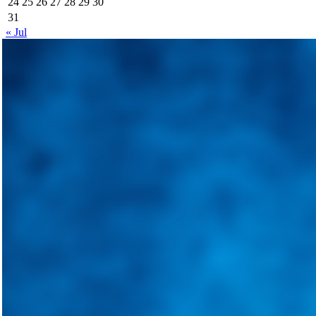
24
25
26
27
28
29
30
31
« Jul
Integramos a todos los actores del sector automotriz para brindarles 
aliado para informarle sobre las novedades automotrices locales, nacio