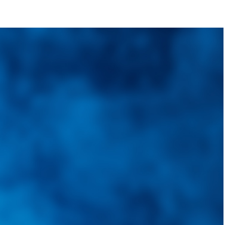
quietudes. Guiarepuestos.com, será su portal automotriz y su mejor