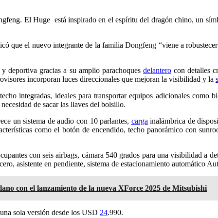
feng. El Huge está inspirado en el espíritu del dragón chino, un símb
icó que el nuevo integrante de la familia Dongfeng “viene a robustecer
a y deportiva gracias a su amplio parachoques
delantero
con detalles c
rovisores incorporan luces direccionales que mejoran la visibilidad y la
echo integradas, ideales para transportar equipos adicionales como b
ecesidad de sacar las llaves del bolsillo.
ece un sistema de audio con 10 parlantes,
carga
inalámbrica de disposi
racterísticas como el botón de encendido, techo panorámico con sunroof,
ocupantes con seis airbags, cámara 540 grados para una visibilidad a de
 asistente en pendiente, sistema de estacionamiento automático Auto-H
no con el lanzamiento de la nueva XForce 2025 de Mitsubishi
 una sola versión desde los USD
24
.990.