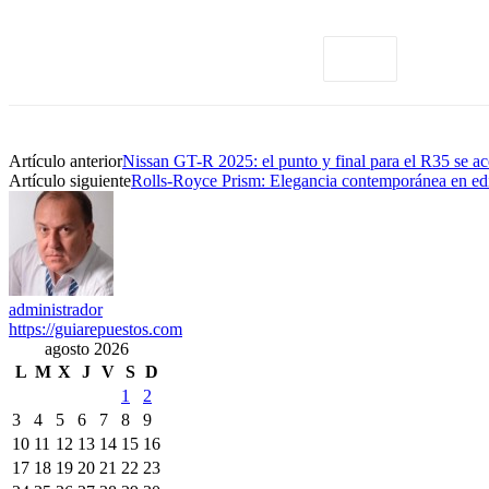
Artículo anterior
Nissan GT-R 2025: el punto y final para el R35 se ac
Artículo siguiente
Rolls-Royce Prism: Elegancia contemporánea en edi
administrador
https://guiarepuestos.com
agosto 2026
L
M
X
J
V
S
D
1
2
3
4
5
6
7
8
9
10
11
12
13
14
15
16
17
18
19
20
21
22
23