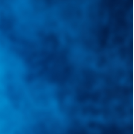
quietudes. Guiarepuestos.com, será su portal automotriz y su mejor