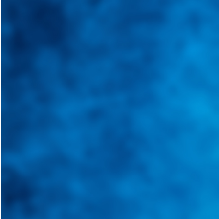
Integramos a todos los actores del sector automotriz para brindarles 
aliado para informarle sobre las novedades automotrices locales, nacio
Tweets de @guiarepuestos