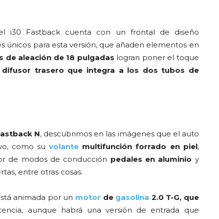
l i30 Fastback cuenta con un frontal de diseño
pes únicos para esta versión, que añaden elementos en
s de aleación de 18 pulgadas
logran poner el toque
l difusor trasero que integra a los dos tubos de
Fastback N
, descubrimos en las imágenes que el auto
tivo, como su
volante
multifunción forrado en piel
,
ector de modos de conducción
pedales en aluminio
y
tas, entre otras cosas.
stá animada por un
motor
de
gasolina
2.0 T-G, que
encia, aunque habrá una versión de entrada que