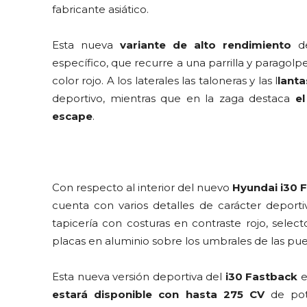
fabricante asiático.
Esta nueva
variante de alto rendimiento
de
específico, que recurre a una parrilla y paragol
color rojo. A los laterales las taloneras y las l
lanta
deportivo, mientras que en la zaga destaca
e
escape
.
Con respecto al interior del nuevo
Hyundai i30 
cuenta con varios detalles de carácter depor
tapicería con costuras en contraste rojo, sel
placas en aluminio sobre los umbrales de las puer
Esta nueva versión deportiva del
i30 Fastback
e
estará disponible con hasta 275 CV
de pot