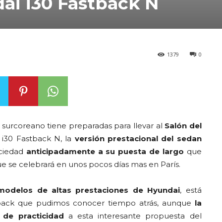
ai i30 Fastback N
1379
0
 surcoreano tiene preparadas para llevar al
Salón del
i30 Fastback N, la
versión prestacional del sedan
ociedad
anticipadamente a su puesta de largo
que
que se celebrará en unos pocos días mas en París.
modelos de altas prestaciones de Hyundai
, está
hback que pudimos conocer tiempo atrás, aunque
la
 de practicidad
a esta interesante propuesta del