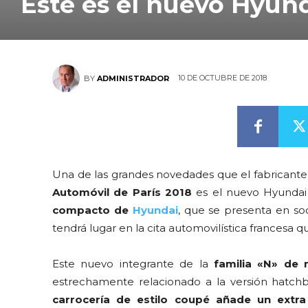
Este es el nuevo Hyund
10 DE OCTUBRE DE 2018
BY
ADMINISTRADOR
U
na de las grandes novedades que el fabricante
Automóvil de París 2018
es el nuevo Hyundai 
compacto de
Hyundai
, que se presenta en s
tendrá lugar en la cita automovilística francesa 
Este nuevo integrante de la
familia «N» de 
estrechamente relacionado a la versión hatc
carrocería de estilo coupé añade un extra