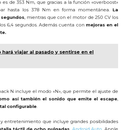
 es de 353 Nm, que gracias a la función «overboost»
u par hasta los 378 Nm en forma momentánea.
La
1 segundos
, mientras que con el motor de 250 CV los
 los 6,4 segundos. Además cuenta con
mejoras en el
te.
 hará viajar al pasado y sentirse en el
back N incluye el modo «N», que permite el ajuste de
como así también el sonido que emite el escape
,
tal configurable
.
 entretenimiento que incluye grandes posibilidades
talla táctil de ocho pulgadas
,
Android Auto
, Apple