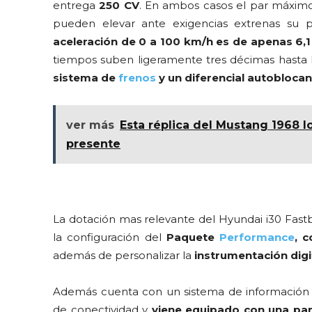
entrega
250 CV
. En ambos casos el par máximo
pueden elevar ante exigencias extrenas s
aceleración de 0 a 100 km/h es de apenas 6,
tiempos suben ligeramente tres décimas hasta
sistema de
frenos
y un
diferencial autoblocan
ver más
Esta réplica del Mustang 1968 lo
presente
La dotación mas relevante del Hyundai i30 Fast
la configuración del
Paquete
Performance
, 
además de personalizar la
instrumentación digi
Además cuenta con un sistema de información y
de conectividad y
viene equipado con una pan