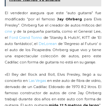
El vendedor asegura que este “auto guitarra” fue
modificado “por el famoso
Jay Ohrberg
para Elvis
Presley”. Ohrberg fue el creador de autos míticos del
cine
y de la pequeña pantalla, como el General Lee,
el
Ford
Grand
Torino
de ‘Starsky & Hutch’, KITT de ‘El
auto fantástico’, el
DeLorean
de ‘Regreso al Futuro’ o
el auto de los Picapiedra. Ohrberg sigue vivo y tiene
una espectacular colección de autos, pero este
Cadillac con forma de guitarra no está en su garaje.
«El Rey del Rock and Roll, Elvis Presley, llegó a su
concierto en
Las Vegas
en este auto de fibra de vidrio,
derivado de un Cadillac Eldorado de 1970 8.2 litros. El
famoso constructor de autos de cine Jay Ohrberg
trabajó durante dos años en este auto con forma de
guitarra. El auto guitarra
mide 12,5 metros de largo
”,